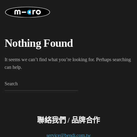
Skip
to
main
content
Nothing Found
It seems we can’t find what you’re looking for. Perhaps searching
can help.
聯絡我們 / 品牌合作
service@bendi.com.tw