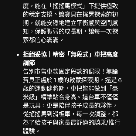
度，能在「搖搖馬模式」下提供極致
的穩定支撐。讓寶貝在搖晃探索的初
期，就能安穩地建立平衡感與空間感
知，保護脆弱的成長期，讓每一次探
索都信心滿滿。
拒絕妥協｜精密「無段式」車把高度
調節
告別市售車款固定段數的侷限！無論
寶貝正處於 1 歲的啟蒙探索期，還是 6
歲的運動健將期，車把皆能做到「毫
米級」精準貼合身高。這台車不僅僅
是玩具，更是陪伴孩子成長的夥伴，
從搖搖馬到滑板車，每一次調整，都
為了給孩子與家長最舒適的騎乘/推行
體驗。