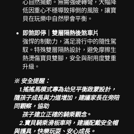
心自然擺動。無需強硬轉彎，大幅降
低因重心不穩導致摔倒的風險，讓寶
貝在玩樂中自然學會平衡。
即煞即停｜雙層隔熱後煞車片
強悍的制動力，滿足滑行中的隨性駕
馭。特殊雙層隔熱設計，避免摩擦生
熱燙傷寶貝雙腳，安全與耐用度雙重
升級。
※ 安全提醒：
1.
搖搖馬模式專為幼兒平衡啟蒙設計，
隨孩子成長與力道增加，建議家長在旁陪
同觀察，協助
孩子建立正確的騎乘觀念
。
2.寶貝騎乘滑板車時，建議配戴安全帽
與護具，快樂玩耍、安心成長。