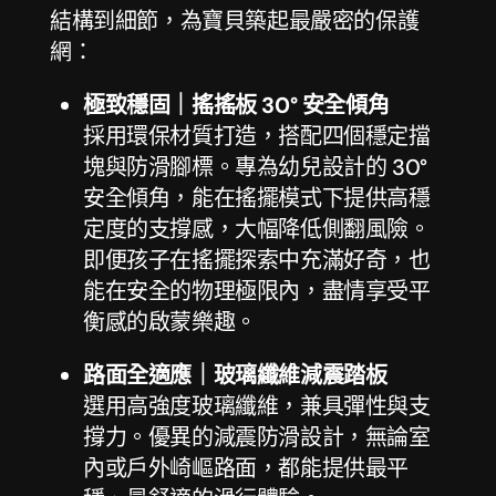
結構到細節，為寶貝築起最嚴密的保護
網：
極致穩固｜搖搖板 30° 安全傾角
採用環保材質打造，搭配四個穩定擋
塊與防滑腳標。專為幼兒設計的 30°
安全傾角，能在搖擺模式下提供高穩
定度的支撐感，大幅降低側翻風險。
即便孩子在搖擺探索中充滿好奇，也
能在安全的物理極限內，盡情享受平
衡感的啟蒙樂趣。
路面全適應｜玻璃纖維減震踏板
選用高強度玻璃纖維，兼具彈性與支
撐力。優異的減震防滑設計，無論室
內或戶外崎嶇路面，都能提供最平