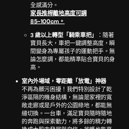
全感滿分。
家長推桿離地高度可調
85~100cm。
3 歲以上轉型「騎乘車把」
：隨著
寶貝長大，車把一鍵調整高度，瞬
間變身為專屬孩子的運動把手。無
論怎麼調，都能精準貼合寶貝的身
高。
室內外場域，零距離「放電」神器
不再為髒污困擾！我們特別設計了乾
淨區隔的機身結構，無論是家裡的寬
敞走廊或是戶外的公園綠地，都能無
縫切換。一台車，滿足寶貝隨時隨地
的奔跑與探索動力，將多餘的精力轉