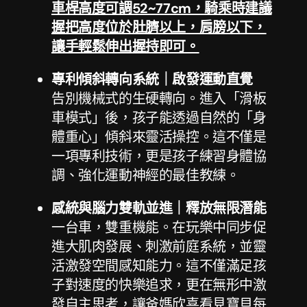
車桿高度可調52~77cm，騎乘時建議
握把高度位於肚臍以上，肩膀以下，
讓手輕鬆伸出握持即可。
專利傾斜轉向系統｜啟發運動直覺
告別機械式的生硬轉向。進入「滑板
車模式」後，孩子能透過自然的「身
體重心」傾斜來靈活操控。這不僅是
一項專利技術，更是孩子練習身體協
調、強化運動神經的最佳教練。
感統與腦力雙軌並進｜釋放無限潛能
一台車，雙重機能。在玩樂中同步促
進大肌肉發展、刺激前庭系統，並靈
活激發空間感知能力。這不僅滿足孩
子對速度的快樂追求，更在無形中激
發自主思考，讓爸媽欣喜看見寶貝每