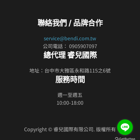
有
多
種
聯絡我們 / 品牌合作
款
式。
service@bendi.com.tw
可
公司電話： 0905907097
在
總代理 睿兒國際
產
品
地址：台中市大雅區永和路115之6號
頁
服務時間
面
選
週一至週五
擇
10:00-18:00
選
項
Copyright © 睿兒國際有限公司. 版權所有