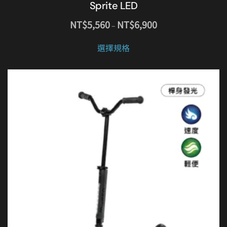
Sprite LED
價
NT$
5,560
NT$
6,900
–
格
此
範
選擇規格
產
圍：
品
NT$5,560
有
到
NT$6,900
多
種
款
式。
可
在
產
品
頁
面
選