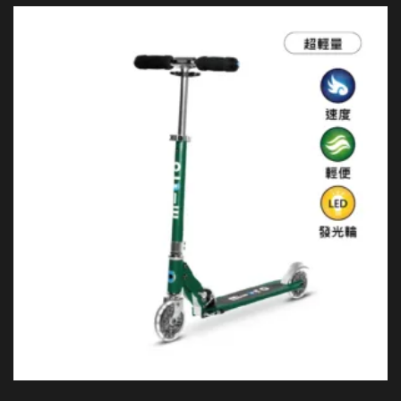
有
多
種
款
式。
可
在
產
品
頁
面
選
擇
選
項