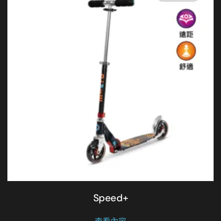
種
款
式。
可
在
產
品
頁
面
選
擇
選
項
Speed+
查看內容