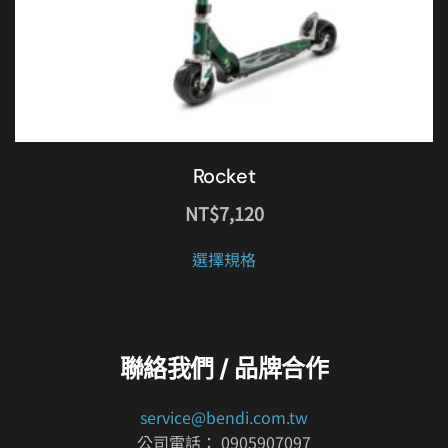
Rocket
NT$
7,120
此
選擇規格
產
品
有
多
種
聯絡我們 / 品牌合作
款
式。
service@bendi.com.tw
可
公司電話： 0905907097