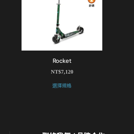
Rocket
NT$
7,120
此
選擇規格
產
品
有
多
種
款
式。