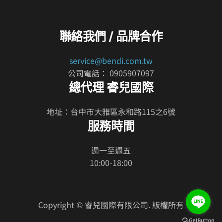
有
多
種
聯絡我們 / 品牌合作
款
式。
service@bendi.com.tw
可
公司電話： 0905907097
在
總代理 睿兒國際
產
品
地址：台中市大雅區永和路115之6號
頁
服務時間
面
選
週一至週五
擇
10:00-18:00
選
項
Copyright © 睿兒國際有限公司. 版權所有