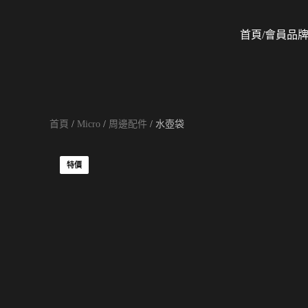
首頁/會員
品
Skip to main content
首頁
/
Micro
/
周邊配件
/ 水壺袋
特價