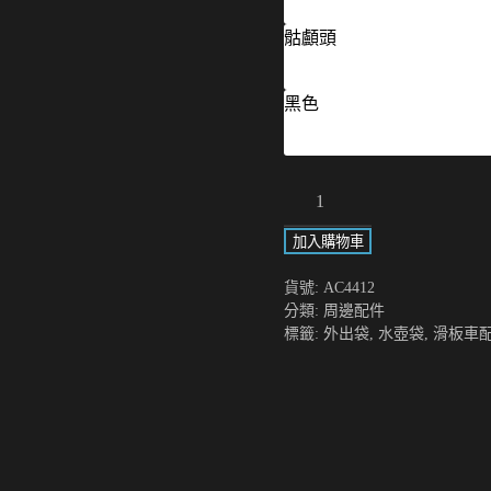
骷顱頭
黑色
水
壺
加入購物車
袋
數
貨號:
AC4412
量
分類:
周邊配件
標籤:
外出袋
,
水壺袋
,
滑板車