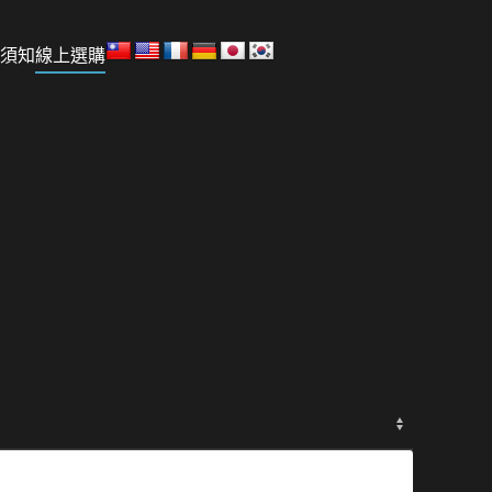
須知
線上選購
：
880。