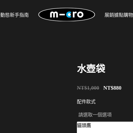
牌動態
新手指南
展銷據點
購物
水壺袋
原
目
NT$
1,000
NT$
880
始
前
價
價
配件款式
格：
格
NT$1,000。
NT$
貓頭鷹