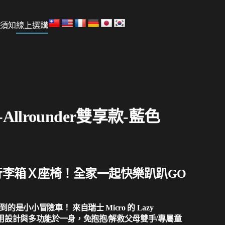
須知
線上選購
ge-Allrounder雙享款-藍色
行李箱Ｘ座椅！全家一起快樂趴趴GO
是小小冒險車！ 來自瑞士 Micro 的 Lazy
、實用設計與多功能於一身，免抱抱/解救父母雙手/專屬童