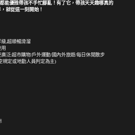
都能優雅帶孩不手忙腳亂！有了它，帶孩天天趣哪真的
界，就從這一刻開始！
級,超順暢滑溜
使用
廣泛:超市購物/戶外運動/國內外旅遊/每日休閒散步
空規定或地勤人員判定為主)
惠