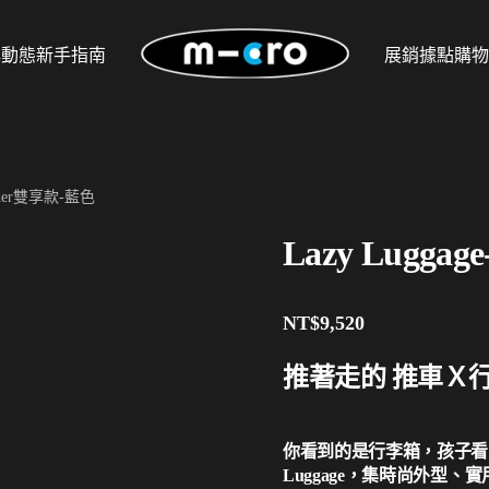
牌動態
新手指南
展銷據點
購物
ounder雙享款-藍色
Lazy Lugga
NT$
9,520
推著走的 推車Ｘ
你看到的是行李箱，孩子看到的
Luggage，集時尚外型