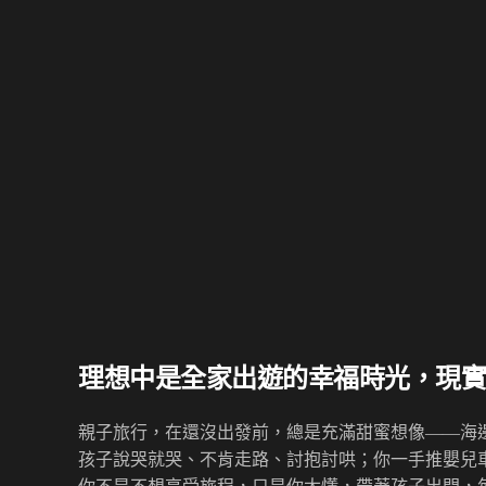
理想中是全家出遊的幸福時光，現
親子旅行，在還沒出發前，總是充滿甜蜜想像——海
孩子說哭就哭、不肯走路、討抱討哄；你一手推嬰兒