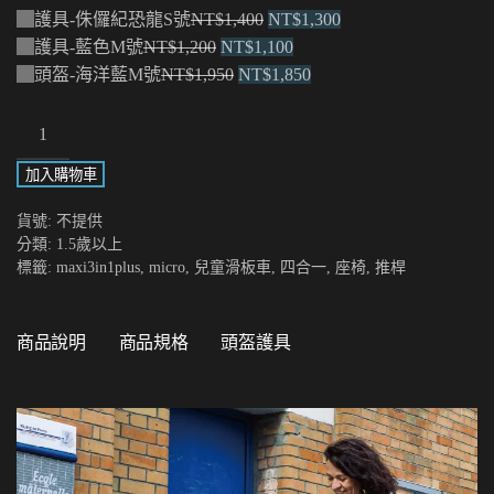
原
目
護具-侏儸紀恐龍S號
NT$
1,400
NT$
1,300
原
始
目
前
護具-藍色M號
NT$
1,200
NT$
1,100
始
原
價
前
目
價
頭盔-海洋藍M號
NT$
1,950
NT$
1,850
價
始
格：
價
前
格：
Maxi
格：
價
NT$1,400。
格：
價
NT$1,300。
3in1
NT$1,200。
格：
NT$1,100。
格：
加入購物車
Plus
NT$1,950。
NT$1,850。
數
貨號:
不提供
量
分類:
1.5歲以上
標籤:
maxi3in1plus
,
micro
,
兒童滑板車
,
四合一
,
座椅
,
推桿
商品說明
商品規格
頭盔護具