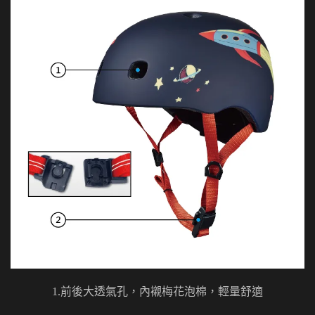
1.前後大透氣孔，內襯梅花泡棉，輕量舒適