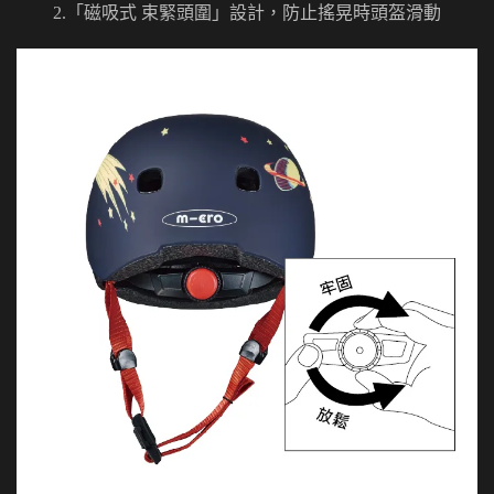
2.「磁吸式 束緊頭圍」設計，防止搖晃時頭盔滑動