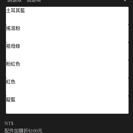
土耳其藍
搖滾粉
祖母綠
粉紅色
紅色
靛藍
NT$
配件加購折$100元