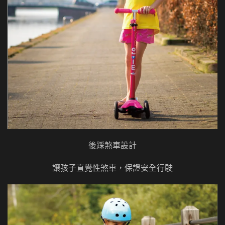
後踩煞車設計
讓孩子直覺性煞車，保證安全行駛