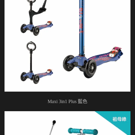
Maxi 3in1 Plus 藍色