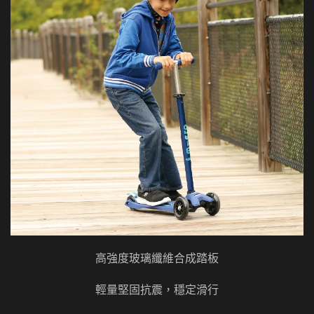
高強度玻璃纖維合成踏板
輕量堅固抗震，穩定滑行