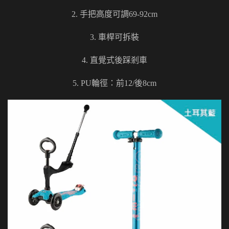
2. 手把高度可調69-92cm
3. 車桿可拆裝
4. 直覺式後踩剎車
5. PU輪徑：前12/後8cm