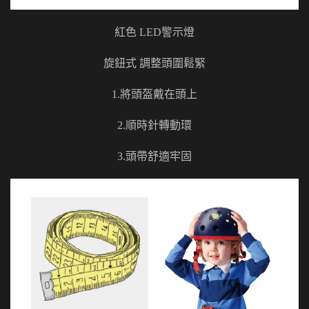
紅色 LED警示燈
旋鈕式 調整頭圍鬆緊
1.將頭盔戴在頭上
2.順時針轉動環
3.頭帶舒適牢固