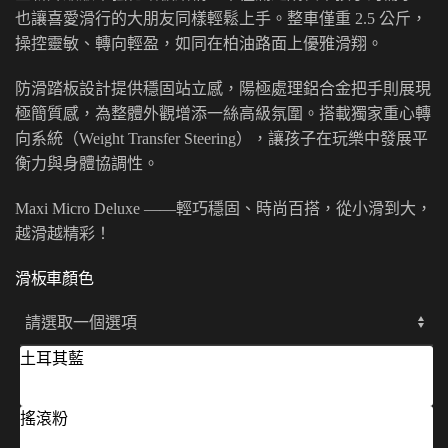
也讓喜愛滑行的大朋友同樣輕鬆上手。整車僅重 2.5 公斤，
操控靈敏、轉向輕盈，如同在柏油路面上優雅滑翔。
防滑踏板設計提供穩固站立感，陽極處理鋁合金把手則展現
極簡質感，為整體外觀增添一絲高級氛圍。搭載獨家重心轉
向系統（Weight Transfer Steering），讓孩子在玩樂中發展平
衡力與身體協調性。
Maxi Micro Deluxe ——輕巧穩固、時尚百搭，從小滑到大，
越滑越精彩！
滑板車顏色
土耳其藍
搖滾粉