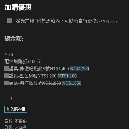
加購優惠
發光前輪 (附於原箱內，可隨時自行更換)
(
+
NT$
500
)
總金額:
NT$
配件加購折$100元
原
目
護具-侏儸紀恐龍S號
NT$
1,400
NT$
1,300
原
始
目
前
護具-藍色M號
NT$
1,200
NT$
1,100
始
原
價
前
目
價
頭盔-海洋藍M號
NT$
1,950
NT$
1,850
價
始
格：
價
前
格：
Maxi
格：
價
NT$1,400。
格：
價
NT$1,300。
數
NT$1,200。
格：
NT$1,100。
格：
加入購物車
量
NT$1,950。
NT$1,850。
貨號:
不提供
分類:
5-12歲