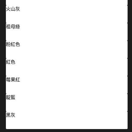
火山灰
祖母綠
粉紅色
紅色
莓果紅
靛藍
黑灰