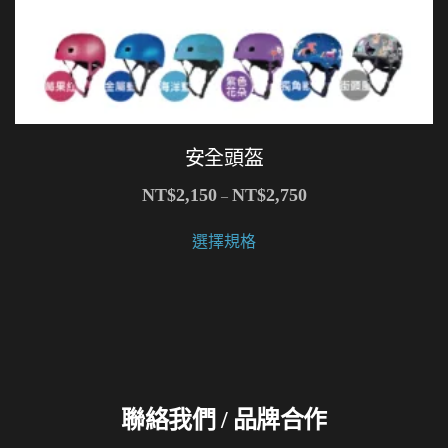
安全頭盔
價
NT$
2,150
NT$
2,750
–
格
此
範
選擇規格
產
圍：
品
NT$2,150
有
到
NT$2,750
多
種
款
式。
聯絡我們 / 品牌合作
可
在