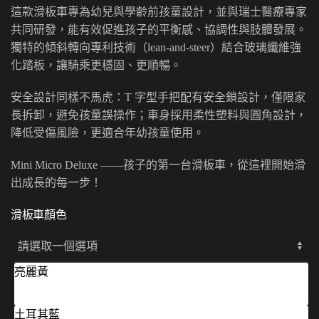
這款滑板車專為幼兒與學齡前孩童設計，並與瑞士醫療專家
共同研發，能有效促進孩子的平衡感、協調性與肢體發展。
獨特的傾斜轉向專利技術（lean-and-steer）結合玻璃纖維強
化踏板，讓騎乘更穩固、更順暢。
安全設計同樣不馬虎：T 字型手把配有安全鎖設計，僅限家
長拆卸，避免孩童誤操作；車身採用柔性塑料與圓角設計，
降低受傷風險，更適合年幼孩童使用。
Mini Micro Deluxe ——孩子的第一台滑板車，從這裡開始滑
出成長的每一步！
滑板車顏色
亮麗黃
土耳其藍