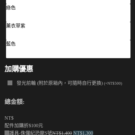
綠色
薰衣草紫
藍色
加購優惠
發光前輪 (附於原箱內，可隨時自行更換)
(
+
NT$
500
)
總金額:
NT$
配件加購折$100元
原
目
護具-侏儸紀恐龍S號
NT$
1,400
NT$
1,300