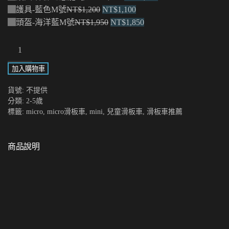
原
始
目
前
護具-藍色M號
NT$
1,200
NT$
1,100
始
原
價
前
目
價
頭盔-海洋藍M號
NT$
1,950
NT$
1,850
價
始
格：
價
前
格：
Mini
格：
價
NT$1,400。
格：
價
NT$1,300。
數
NT$1,200。
格：
NT$1,100。
格：
加入購物車
量
NT$1,950。
NT$1,850。
貨號:
不提供
分類:
2-5歲
標籤:
micro
,
micro滑板車
,
mini
,
兒童滑板車
,
滑板車推薦
商品說明