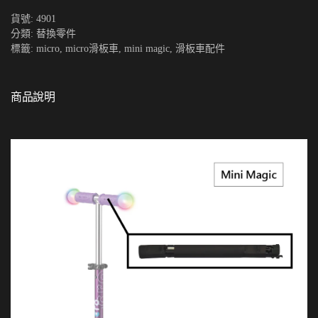
條
貨號:
4901
Mini
分類:
替換零件
Magic
標籤:
micro
,
micro滑板車
,
mini magic
,
滑板車配件
數
量
商品說明