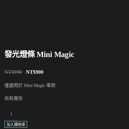
發光燈條 Mini Magic
原
目
NT$
990
NT$
900
始
前
價
價
僅適用於 Mini Magic 車款
格：
格：
尚有庫存
NT$990。
NT$900。
發
光
加入購物車
燈